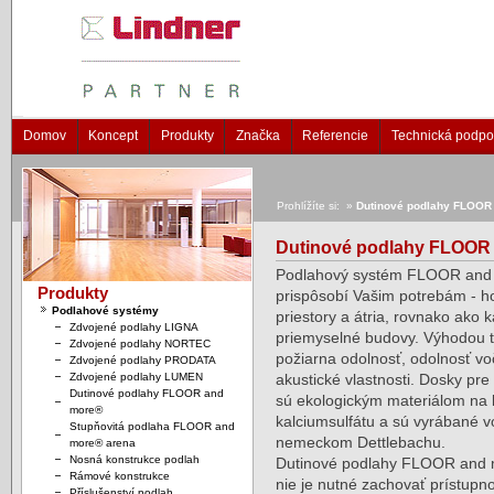
Domov
Koncept
Produkty
Značka
Referencie
Technická podpo
Prohlížíte si: »
Dutinové podlahy FLOOR
Dutinové podlahy FLOOR
Podlahový systém FLOOR and
Produkty
prispôsobí Vašim potrebám - h
Podlahové systémy
priestory a átria, rovnako ako 
Zdvojené podlahy LIGNA
priemyselné budovy. Výhodou te
Zdvojené podlahy NORTEC
požiarna odolnosť, odolnosť vo
Zdvojené podlahy PRODATA
Zdvojené podlahy LUMEN
akustické vlastnosti. Dosky pre
Dutinové podlahy FLOOR and
sú ekologickým materiálom na
more®
kalciumsulfátu a sú vyrábané 
Stupňovitá podlaha FLOOR and
nemeckom Dettlebachu.
more® arena
Nosná konstrukce podlah
Dutinové podlahy FLOOR and 
Rámové konstrukce
nie je nutné zachovať prístupno
Příslušenství podlah