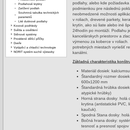
podlahy, alebo kde požiadavka
Podlahové krytiny
podmienkou pre následnú poklá
Zatížení podlah
Souhrnná tabulka technických
neobmedzené možnosti aplikáci
parametrů
v roliach, drevené parkety, ke
Lité dutinové podlahy
krytín, ako sú liate alebo iné š
Kovové podhledy
24hodín po montáži. Podlahu j
Světla a osvětlení
Stěnové systémy
kancelárskych priestorov a zla
Prosklené dělící příčky
výmenou za koberce v roliach.
Dveře
potrebných miestach vyriešiť r
Vytápěcí a chladící technologie
NORIT systém suché výstavby
kanálmi.
Základná charakteristika konštr
Materiál dosiek: kalciumsul
Štandardný rozmer dosiek
600x1200 mm
Štandardná hrúbka dosiek
atypické hrúbky)
Horná strana dosky: holá 
krytina (antistatické PVC,
kaučuk).
Spodná Stana dosky: holá
Bočná hrana dosky: systé
tesnosť a presnosť spojov