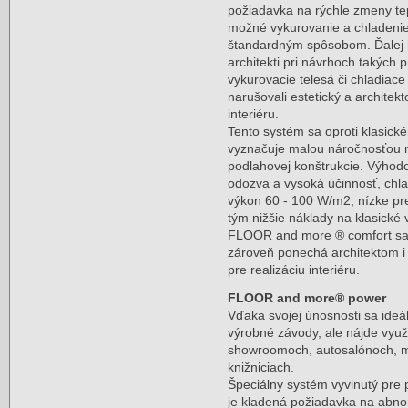
požiadavka na rýchle zmeny tep
možné vykurovanie a chladenie 
štandardným spôsobom. Ďalej 
architekti pri návrhoch takých p
vykurovacie telesá či chladiace
narušovali estetický a architek
interiéru.
Tento systém sa oproti klasic
vyznačuje malou náročnosťou n
podlahovej konštrukcie. Výhodo
odozva a vysoká účinnosť, chla
výkon 60 - 100 W/m2, nízke pr
tým nižšie náklady na klasické 
FLOOR and more ® comfort sa 
zároveň ponechá architektom 
pre realizáciu interiéru.
FLOOR and more® power
Vďaka svojej únosnosti sa ideá
výrobné závody, ale nájde využi
showroomoch, autosalónoch, 
knižniciach.
Špeciálny systém vyvinutý pre 
je kladená požiadavka na abn