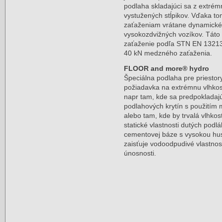
podlaha skladajúci sa z extré
vystužených stĺpikov. Vďaka t
zaťaženiam vrátane dynamické
vysokozdvižných vozíkov. Tát
zaťaženie podľa STN EN 13213
40 kN medzného zaťaženia.
FLOOR and more® hydro
Špeciálna podlaha pre priestory
požiadavka na extrémnu vlhkosť
napr tam, kde sa predpokladaj
podlahových krytín s použitím
alebo tam, kde by trvalá vlhkos
statické vlastnosti dutých podl
cementovej báze s vysokou hus
zaisťuje vodoodpudivé vlastnos
únosnosti.