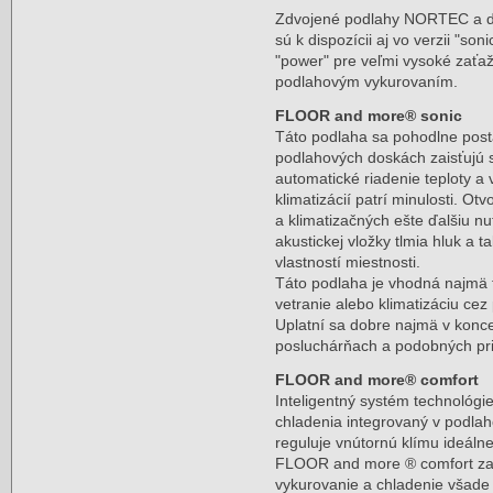
Zdvojené podlahy NORTEC a d
sú k dispozícii aj vo verzii "soni
"power" pre veľmi vysoké zaťaž
podlahovým vykurovaním.
FLOOR and more® sonic
Táto podlaha sa pohodlne post
podlahových doskách zaisťujú s
automatické riadenie teploty a 
klimatizácií patrí minulosti. O
a klimatizačných ešte ďalšiu n
akustickej vložky tlmia hluk a t
vlastností miestnosti.
Táto podlaha je vhodná najmä 
vetranie alebo klimatizáciu cez
Uplatní sa dobre najmä v konce
posluchárňach a podobných pri
FLOOR and more® comfort
Inteligentný systém technológi
chladenia integrovaný v podla
reguluje vnútornú klímu ideálne 
FLOOR and more ® comfort zai
vykurovanie a chladenie všade 