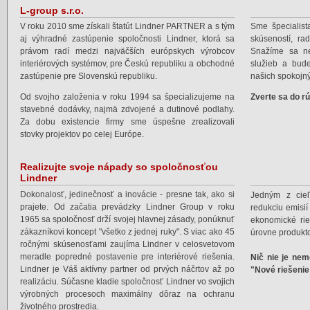
L-group s.r.o.
V roku 2010 sme získali štatút Lindner PARTNER a s tým
Sme špecialist
aj výhradné zastúpenie spoločnosti Lindner, ktorá sa
skúseností, ra
právom radí medzi najväčších európskych výrobcov
Snažíme sa ne
interiérových systémov, pre Českú republiku a obchodné
služieb a bud
zastúpenie pre Slovenskú republiku.
našich spokojn
Od svojho založenia v roku 1994 sa špecializujeme na
Zverte sa do r
stavebné dodávky, najmä zdvojené a dutinové podlahy.
Za dobu existencie firmy sme úspešne zrealizovali
stovky projektov po celej Európe.
Realizujte svoje nápady so spoločnosťou
Lindner
Dokonalosť, jedinečnosť a inovácie - presne tak, ako si
Jedným z cieľ
prajete. Od začatia prevádzky Lindner Group v roku
redukciu emisií
1965 sa spoločnosť drží svojej hlavnej zásady, ponúknuť
ekonomické rie
zákazníkovi koncept "všetko z jednej ruky". S viac ako 45
úrovne produkt
ročnými skúsenosťami zaujíma Lindner v celosvetovom
meradle popredné postavenie pre interiérové riešenia.
Nič nie je nem
Lindner je Váš aktívny partner od prvých náčrtov až po
"Nové riešenie
realizáciu. Súčasne kladie spoločnosť Lindner vo svojich
výrobných procesoch maximálny dôraz na ochranu
životného prostredia.