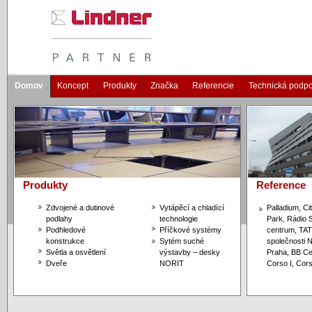
Domov
Koncept
Produkty
Značka
Referencie
Technická podp
Produkty
Reference
Zdvojené a dutinové
Vytápěcí a chladící
Palladium, C
podlahy
technologie
Park, Rádio 
Podhledové
Příčkové systémy
centrum, TAT
konstrukce
Sytém suché
společnosti N
Světla a osvětlení
výstavby – desky
Praha, BB Cen
Dveře
NORIT
Corso I, Cors